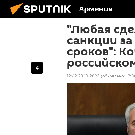
Армения
"Любая сде
санкции з
сроков": К
российско
12:42 23.10.2023
(обновлено:
13:0