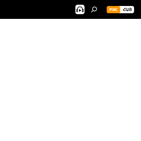
РУС
ՀԱՅ