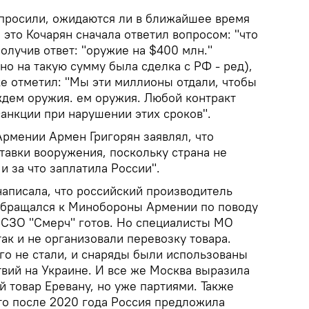
спросили, ожидаются ли в ближайшее время
 это Кочарян сначала ответил вопросом: "что
получив ответ: "оружие на $400 млн."
нно на такую сумму была сделка с РФ - ред),
ке отметил: "Мы эти миллионы отдали, чтобы
ждем оружия. ем оружия. Любой контракт
 санкции при нарушении этих сроков".
Армении Армен Григорян заявлял, что
авки вооружения, поскольку страна не
 и за что заплатила России".
написала, что российский производитель
обращался к Минобороны Армении по поводу
 РСЗО "Смерч" готов. Но специалисты МО
ак и не организовали перевозку товара.
го не стали, и снаряды были использованы
твий на Украине. И все же Москва выразила
й товар Еревану, но уже партиями. Также
что после 2020 года Россия предложила