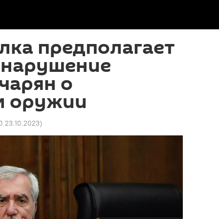
лка предполагает
а нарушение
очарян о
м оружии
0 23.10.2023
)