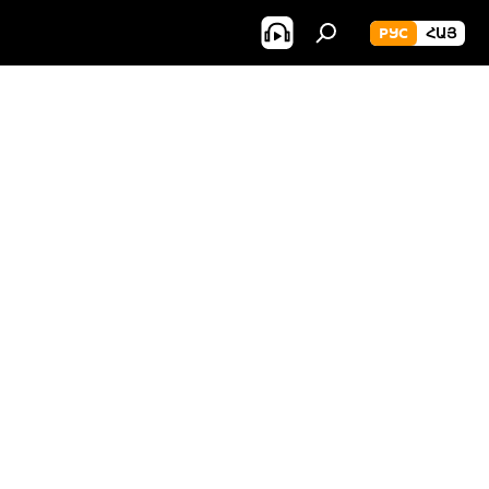
РУС
ՀԱՅ