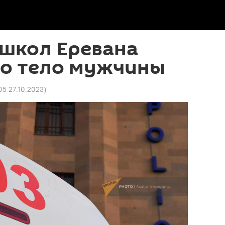
 школ Еревана
о тело мужчины
05 27.10.2023
)