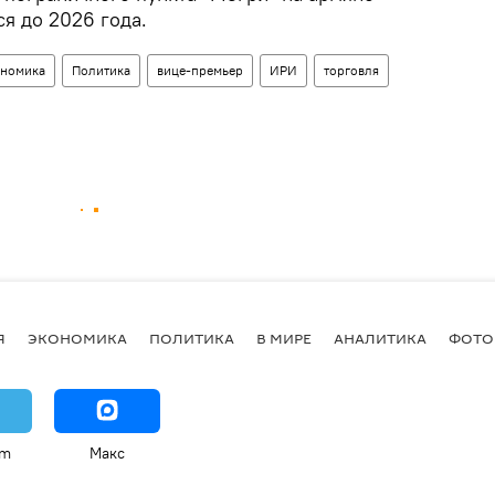
я до 2026 года.
номика
Политика
вице-премьер
ИРИ
торговля
Я
ЭКОНОМИКА
ПОЛИТИКА
В МИРЕ
АНАЛИТИКА
ФОТО
am
Макс