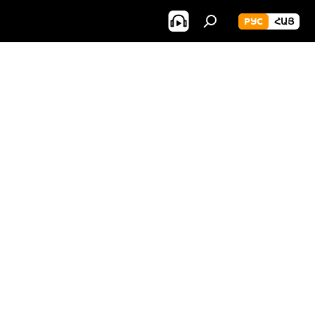
РУС
ՀԱՅ