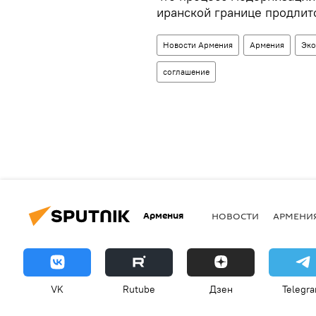
иранской границе продлитс
Новости Армения
Армения
Эко
соглашение
Армения
НОВОСТИ
АРМЕНИ
VK
Rutube
Дзен
Telegr