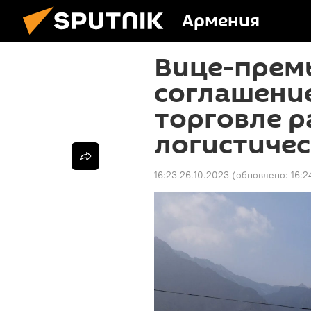
Армения
Вице-прем
соглашени
торговле 
логистичес
16:23 26.10.2023
(обновлено:
16:2