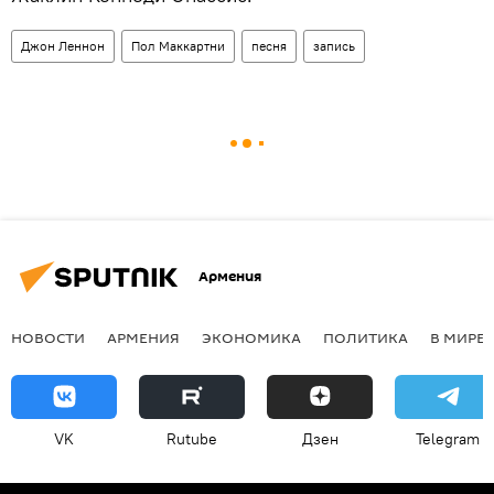
Джон Леннон
Пол Маккартни
песня
запись
Армения
НОВОСТИ
АРМЕНИЯ
ЭКОНОМИКА
ПОЛИТИКА
В МИРЕ
VK
Rutube
Дзен
Telegram