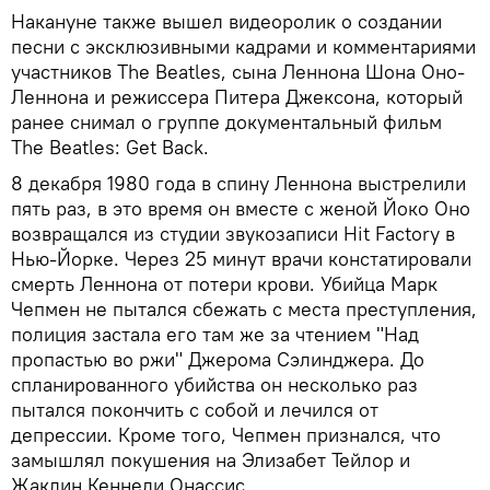
Накануне также вышел видеоролик о создании
песни с эксклюзивными кадрами и комментариями
участников The Beatles, сына Леннона Шона Оно-
Леннона и режиссера Питера Джексона, который
ранее снимал о группе документальный фильм
The Beatles: Get Back.
8 декабря 1980 года в спину Леннона выстрелили
пять раз, в это время он вместе с женой Йоко Оно
возвращался из студии звукозаписи Hit Factory в
Нью-Йорке. Через 25 минут врачи констатировали
смерть Леннона от потери крови. Убийца Марк
Чепмен не пытался сбежать с места преступления,
полиция застала его там же за чтением "Над
пропастью во ржи" Джерома Сэлинджера. До
спланированного убийства он несколько раз
пытался покончить с собой и лечился от
депрессии. Кроме того, Чепмен признался, что
замышлял покушения на Элизабет Тейлор и
Жаклин Кеннеди Онассис.