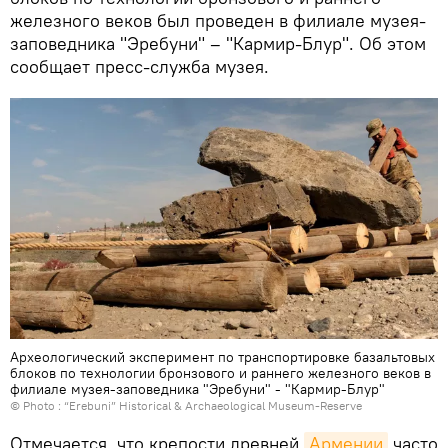
железного веков был проведен в филиале музея-
заповедника "Эребуни" – "Кармир-Блур". Об этом
сообщает пресс-служба музея.
Археологический эксперимент по транспортировке базальтовых
блоков по технологии бронзового и раннего железного веков в
филиале музея-заповедника "Эребуни" - "Кармир-Блур"
© Photo :
“Erebuni” Historical & Archaeological Museum-Reserve
Отмечается, что крепости древней
Армении
часто