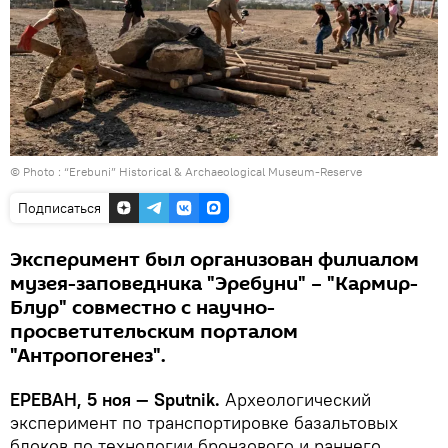
© Photo :
“Erebuni” Historical & Archaeological Museum-Reserve
Подписаться
Эксперимент был организован филиалом
музея-заповедника "Эребуни" – "Кармир-
Блур" совместно с научно-
просветительским порталом
"Антропогенез".
ЕРЕВАН, 5 ноя — Sputnik.
Археологический
эксперимент по транспортировке базальтовых
блоков по технологии бронзового и раннего