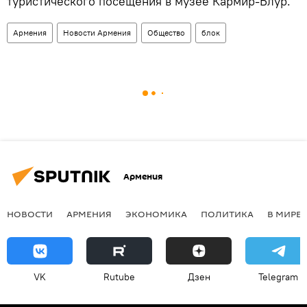
туристического посещения в музее Кармир-Блур."
Армения
Новости Армения
Общество
блок
Армения
НОВОСТИ
АРМЕНИЯ
ЭКОНОМИКА
ПОЛИТИКА
В МИРЕ
VK
Rutube
Дзен
Telegram