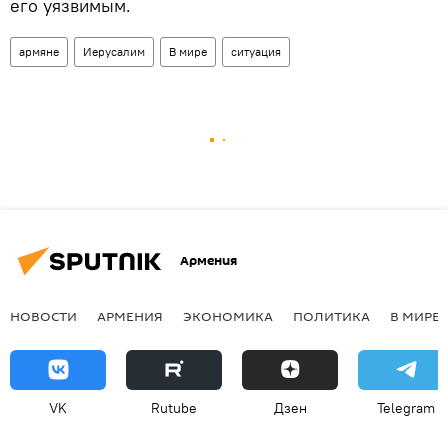
его уязвимым.
армяне
Иерусалим
В мире
ситуация
Армения
НОВОСТИ
АРМЕНИЯ
ЭКОНОМИКА
ПОЛИТИКА
В МИРЕ
VK
Rutube
Дзен
Telegram