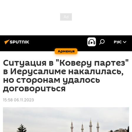
РУС
Армения
Ситуация в "Коверу партез"
в Иерусалиме накалилась,
но сторонам удалось
договориться
15:58 06.11.2023