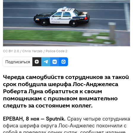
CC BY 2.0
/
Chris Yarzab
/
Police Code 2
Подписаться
Череда самоубийств сотрудников за такой
срок побудила шерифа Лос-Анджелеса
Роберта Луна обратиться к своим
помощникам с призывом внимательно
следить за состоянием коллег.
ЕРЕВАН, 8 ноя — Sputnik.
Сразу четыре сотрудника
офиса шерифа округа Лос-Анджелес покончили с
собой в пределах одних суток, сообщает издание