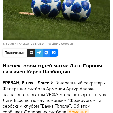
© Sputnik / Александр Вильф
/
Перейти в фотобанк
Подписаться
Инспектором судей матча Лиги Европы
назначен Карен Налбандян.
ЕРЕВАН, 8 ноя - Sputnik.
Генеральный секретарь
Федерации футбола Армении Артур Азарян
назначен делегатом УЕФА матча четвертого тура
Лиги Европы между немецким "Фрайбургом" и
сербским клубом "Бачка Топола". Об этом
сообщает Федерация футбола
Армении
.