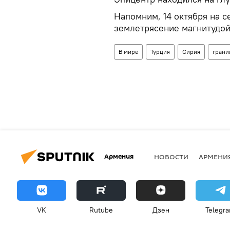
Напомним, 14 октября на 
землетрясение магнитудой 
В мире
Турция
Сирия
грани
Армения
НОВОСТИ
АРМЕНИ
VK
Rutube
Дзен
Telegr