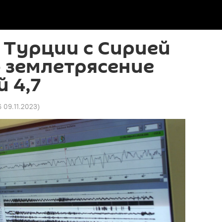
 Турции с Сирией
 землетрясение
 4,7
6 09.11.2023
)