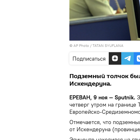
© AP Photo / TATAN SYUFLANA
Подписаться
Подземный толчок был 
Искендеруна.
ЕРЕВАН, 9 ноя — Sputnik.
З
четверг утром на границе 
Европейско-Средиземномо
Отмечается, что подземный
от Искендеруна (провинция
Эпицентр находился на глу