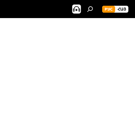
РУС
ՀԱՅ