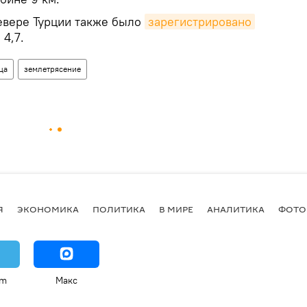
севере Турции также было
зарегистрировано
4,7.
ца
землетрясение
Я
ЭКОНОМИКА
ПОЛИТИКА
В МИРЕ
АНАЛИТИКА
ФОТО
am
Макс