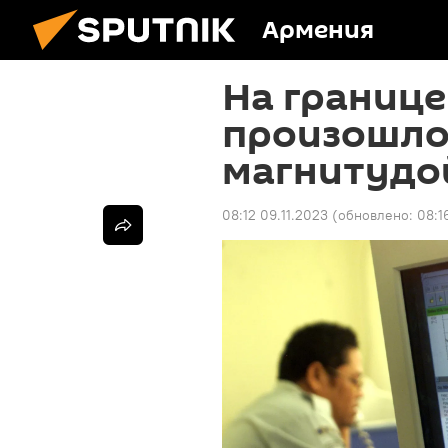
Армения
На границе
произошло
магнитудой
08:12 09.11.2023
(обновлено:
08:1