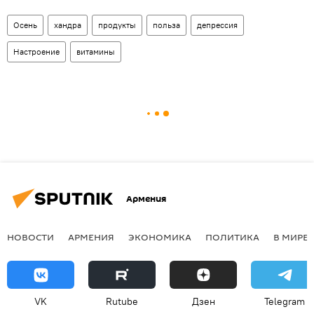
Осень
хандра
продукты
польза
депрессия
Настроение
витамины
Армения
НОВОСТИ
АРМЕНИЯ
ЭКОНОМИКА
ПОЛИТИКА
В МИРЕ
VK
Rutube
Дзен
Telegram