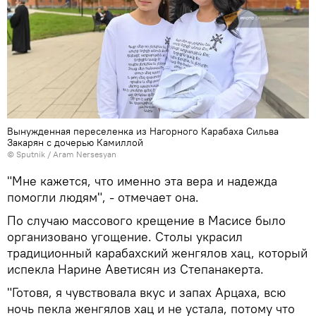
Вынужденная переселенка из Нагорного Карабаха Сильва
Закарян с дочерью Камиллой
© Sputnik / Aram Nersesyan
"Мне кажется, что именно эта вера и надежда
помогли людям", - отмечает она.
По случаю массового крещение в Масисе было
организовано угощение. Столы украсил
традиционный карабахский женгялов хац, который
испекла Нарине Аветисян из Степанакерта.
"Готовя, я чувствовала вкус и запах Арцаха, всю
ночь пекла женгялов хац и не устала, потому что