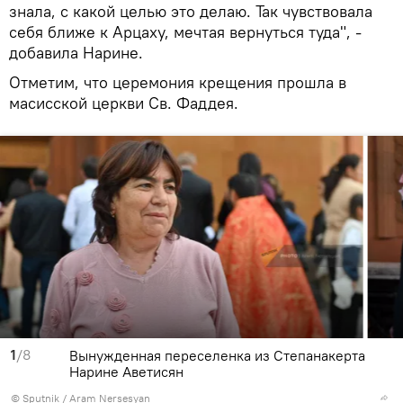
знала, с какой целью это делаю. Так чувствовала
себя ближе к Арцаху, мечтая вернуться туда", -
добавила Нарине.
Отметим, что церемония крещения прошла в
масисской церкви Св. Фаддея.
1
/8
Вынужденная переселенка из Степанакерта
Нарине Аветисян
© Sputnik / Aram Nersesyan