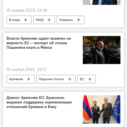
15 ноября 2023, 23:36
В мире
МИД
Израиль
Реджеп Эрдоган
реальность
Власти Армении сдают экзамен на
верность ЕС – эксперт об отказе
Пашиняна ехать в Минск
15 ноября 2023, 23:17
Армения
Пашинян Никол
ЕС
Минск
экзамен
Политика
Новости Армения
Диалог Армения-ЕС: Брюссель
выразил поддержку нормализации
отношений Еревана и Баку