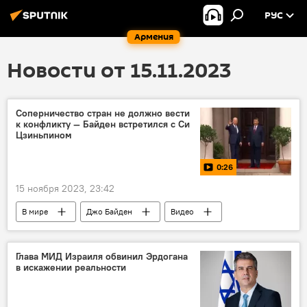
РУС
Армения
Новости от 15.11.2023
Соперничество стран не должно вести
к конфликту — Байден встретился с Си
Цзиньпином
0:26
15 ноября 2023, 23:42
В мире
Джо Байден
Видео
Си Цзиньпин
конфликт
Глава МИД Израиля обвинил Эрдогана
в искажении реальности