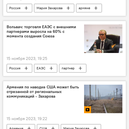
Россия
Мария Захарова
армяне
Нагорный Карабах
Вольвач: торговля ЕАЭС с внешними
партнерами выросла на 60% с
момента создания Союза
15 ноября 2023, 19:25
Россия
ЕАЭС
партнер
создание
Союз армян России
Экономика
Политика
Армения по наводке США может быть
отрезанной от региональных
коммуникаций - Захарова
15 ноября 2023, 19:22
Армения
США
Мария Захарова