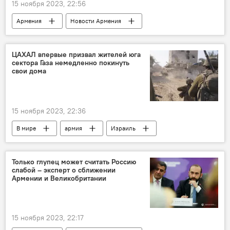
15 ноября 2023, 22:56
Армения
Новости Армения
Политика
диалог
ЕС
Ереван
Баку
отношения
ЦАХАЛ впервые призвал жителей юга
сектора Газа немедленно покинуть
свои дома
15 ноября 2023, 22:36
В мире
армия
Израиль
Сектор Газа
Только глупец может считать Россию
слабой – эксперт о сближении
Армении и Великобритании
15 ноября 2023, 22:17