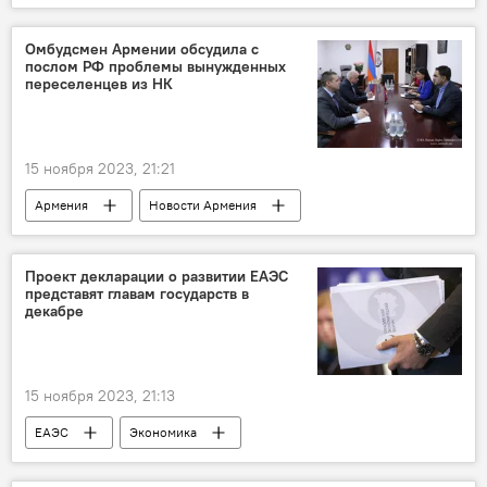
Политика
Акоп Аршакян
Башар Асад
концепция
Омбудсмен Армении обсудила с
послом РФ проблемы вынужденных
перекресток
мир
переселенцев из НК
15 ноября 2023, 21:21
Армения
Новости Армения
Политика
Общество
Нагорный Карабах
Проект декларации о развитии ЕАЭС
представят главам государств в
Вынужденные переселенцы
омбудсмен
декабре
посол
15 ноября 2023, 21:13
ЕАЭС
Экономика
Евразийская интеграция