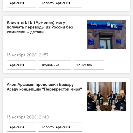
Армения
Новости Армения
Политика
регион
Кавказский регион
Великобритания
Клиенты ВТБ (Армения) могут
получать переводы из России без
Россия
комиссии – детали
15 ноября 2023, 21:57
Армения
Экономика
Общество
"Банк ВТБ (Армения)"
перевод
Акоп Аршакян представил Башару
Асаду концепцию "Перекресток мира"
15 ноября 2023, 21:40
Армения
Новости Армения