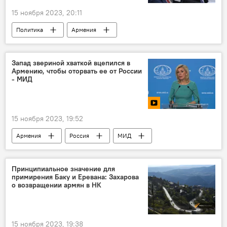
15 ноября 2023, 20:11
Политика
Армения
Новости Армения
Пашинян Никол
Ильхам Алиев
помощь
Баку
Запад звериной хваткой вцепился в
Армению, чтобы оторвать ее от России
США
- МИД
15 ноября 2023, 19:52
Армения
Россия
МИД
Видео
Принципиальное значение для
примирения Баку и Еревана: Захарова
о возвращении армян в НК
15 ноября 2023, 19:38