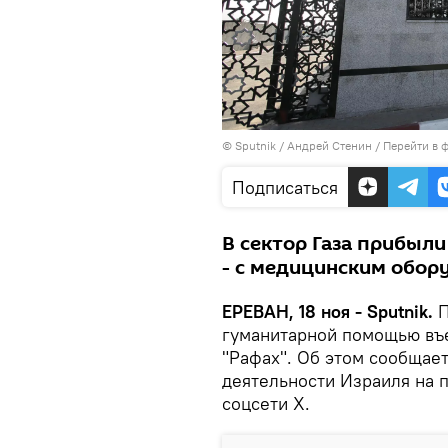
© Sputnik / Андрей Стенин
/
Перейти в 
Подписаться
В сектор Газа прибыли
- с медицинским обор
ЕРЕВАН, 18 ноя - Sputnik.
П
гуманитарной помощью въе
"Рафах". Об этом сообщае
деятельности Израиля на 
соцсети Х.