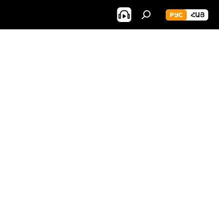
РУС
ՀԱՅ