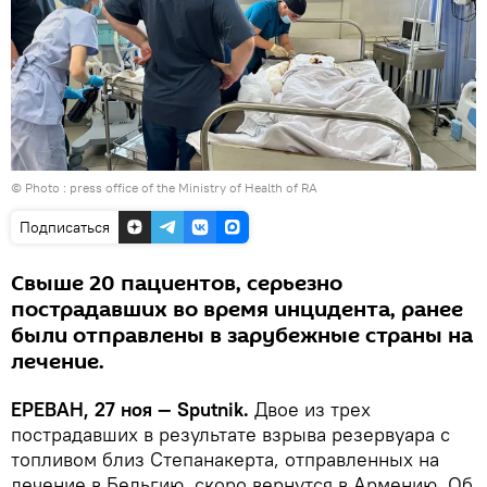
© Photo :
press office of the Ministry of Health of RA
Подписаться
Свыше 20 пациентов, серьезно
пострадавших во время инцидента, ранее
были отправлены в зарубежные страны на
лечение.
ЕРЕВАН, 27 ноя — Sputnik.
Двое из трех
пострадавших в результате взрыва резервуара с
топливом близ Степанакерта, отправленных на
лечение в Бельгию, скоро вернутся в Армению. Об