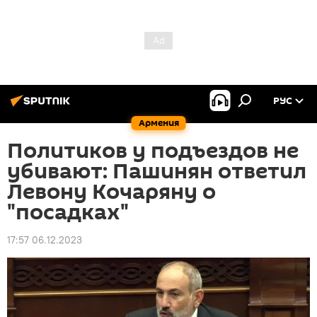
РУС
Армения
Политиков у подъездов не
убивают: Пашинян ответил
Левону Кочаряну о
"посадках"
17:57 06.12.2023