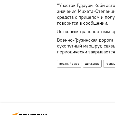
"Участок Гудаури-Коби ав
значения Мцхета-Степанцм
средств с прицепом и полу
говорится в сообщении.
Легковым транспортным с
Военно-Грузинская дорога
сухопутный маршрут, связ
периодически закрывается
Верхний Ларс
движение
грани