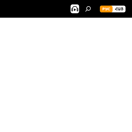
РУС
ՀԱՅ