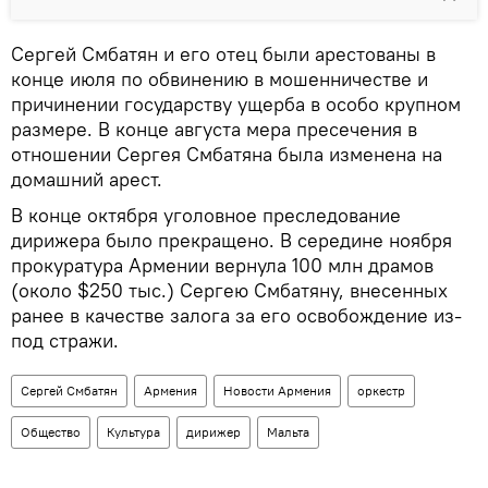
Сергей Смбатян и его отец были арестованы в
конце июля по обвинению в мошенничестве и
причинении государству ущерба в особо крупном
размере. В конце августа мера пресечения в
отношении Сергея Смбатяна была изменена на
домашний арест.
В конце октября уголовное преследование
дирижера было прекращено. В середине ноября
прокуратура Армении вернула 100 млн драмов
(около $250 тыс.) Сергею Смбатяну, внесенных
ранее в качестве залога за его освобождение из-
под стражи.
Сергей Смбатян
Армения
Новости Армения
оркестр
Общество
Культура
дирижер
Мальта