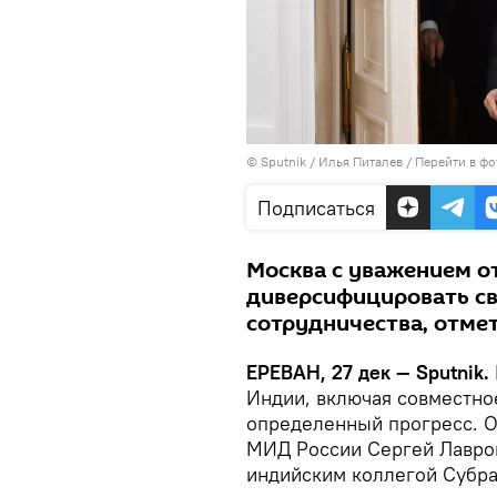
© Sputnik / Илья Питалев
/
Перейти в фо
Подписаться
Москва с уважением о
диверсифицировать св
сотрудничества, отме
ЕРЕВАН, 27 дек — Sputnik.
Индии, включая совместно
определенный прогресс. О
МИД России Сергей Лавров
индийским коллегой Субр