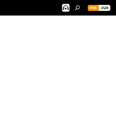
РУС
ՀԱՅ