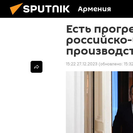
Армения
Есть прогре
российско
производс
15:22 27.12.2023
(обновлено:
15:3