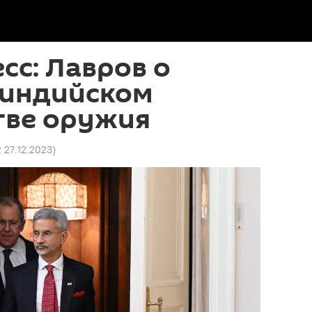
сс: Лавров о
-индийском
тве оружия
2 27.12.2023
)