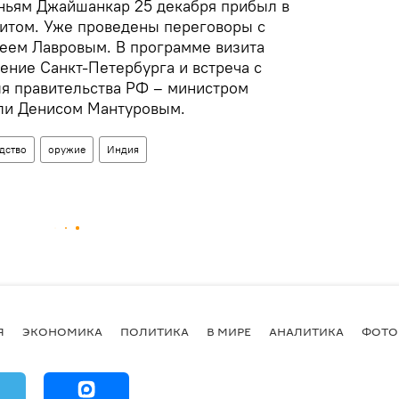
ньям Джайшанкар 25 декабря прибыл в
итом. Уже проведены переговоры с
еем Лавровым. В программе визита
ние Санкт-Петербурга и встреча с
я правительства РФ – министром
ли Денисом Мантуровым.
дство
оружие
Индия
Я
ЭКОНОМИКА
ПОЛИТИКА
В МИРЕ
АНАЛИТИКА
ФОТО