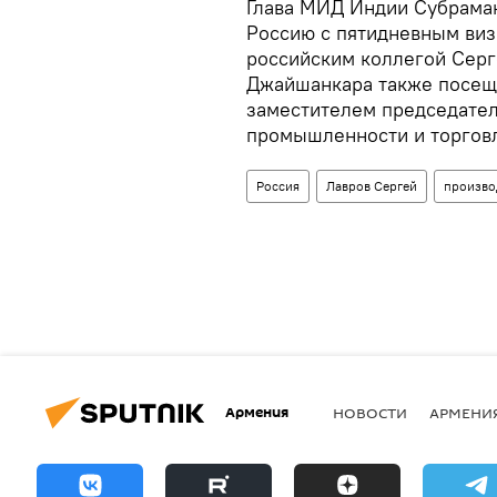
Глава МИД Индии Субрама
Россию с пятидневным виз
российским коллегой Серг
Джайшанкара также посеще
заместителем председател
промышленности и торгов
Россия
Лавров Сергей
произво
Армения
НОВОСТИ
АРМЕНИ