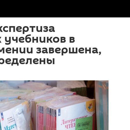
кспертиза
 учебников в
мении завершена,
пределены