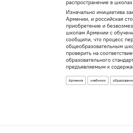
распространение в школах
Изначально инициатива за
Армении, и российская ст
приобретение и безвозмез
школам Армении с обучени
сообщили, что процесс пе
общеобразовательным шко
проверить на соответстви
образовательного стандарт
предъявляемым к содержан
Армения
учебники
образовани