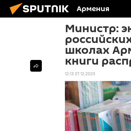
Армения
Министр: э
российских
школах Ар
книги рас
12:13 27.12.2023