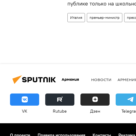
публике только на школьн
Италия
премьер-министр
прес
Армения
НОВОСТИ
АРМЕНИ
VK
Rutube
Дзен
Telegr
О проекте
Правила использования
Контакты
Реклама