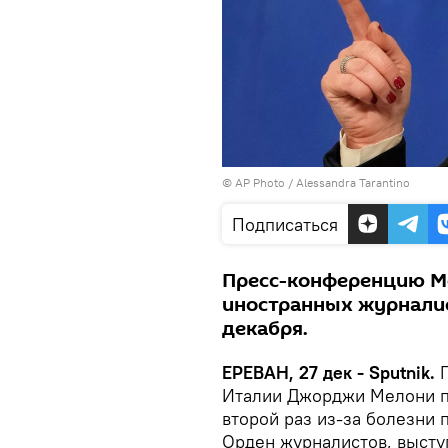
© AP Photo / Alessandra Tarantino
Подписаться
Пресс-конференцию Ме
иностранных журналис
декабря.
ЕРЕВАН, 27 дек - Sputnik.
П
Италии Джорджи Мелони по
второй раз из-за болезни 
Орден журналистов, выст