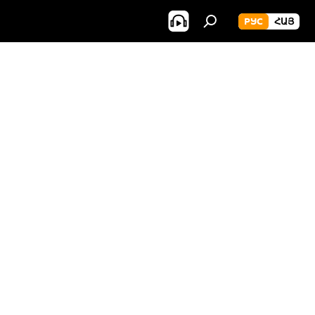
РУС
ՀԱՅ