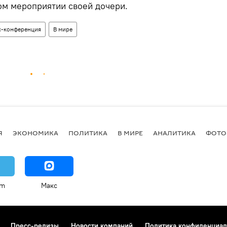
ом мероприятии своей дочери.
с-конференция
В мире
Я
ЭКОНОМИКА
ПОЛИТИКА
В МИРЕ
АНАЛИТИКА
ФОТО
am
Макс
Пресс-релизы
Новости компаний
Политика конфиденциал