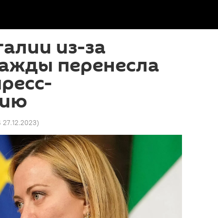
алии из-за
важды перенесла
ресс-
цию
4 27.12.2023
)