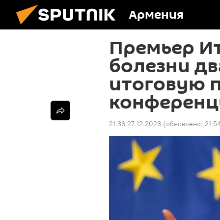
Армения
Премьер Ит
болезни д
итоговую п
конферен
21:36 27.12.2023
(обновлено:
21:5