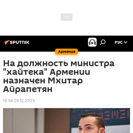
РУС
Армения
На должность министра
"хайтека" Армении
назначен Мхитар
Айрапетян
19:34 29.12.2023