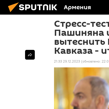
Армения
Стресс-тес
Пашиняна 
вытеснить
Кавказа - и
21:33 29.12.2023
(обновлено:
22:0