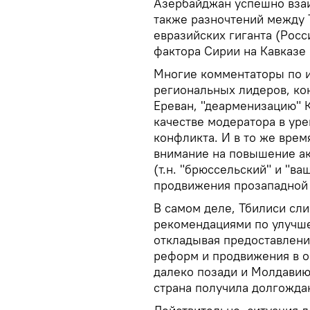
Азербайджан успешно взаи
также разночтений между 
евразийских гиганта (Росс
фактора Сирии на Кавказе 
Многие комментаторы по и
региональных лидеров, ко
Ереван, "деарменизацию" К
качестве модератора в ур
конфликта. И в то же врем
внимание на повышение ак
(т.н. "брюссельский" и "в
продвижения прозападной 
В самом деле, Тбилиси сл
рекомендациями по улучше
откладывая предоставление
реформ и продвижения в о
далеко позади и Молдавию,
страна получила долгожда