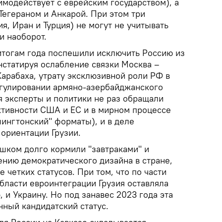
модействует с еврейским государством), а
Тегераном и Анкарой. При этом три
ия, Иран и Турция) не могут не учитывать
и наоборот.
тогам года поспешили исключить Россию из
нстатируя ослабление связки Москва –
арабаха, утрату эксклюзивной роли РФ в
егулировании армяно-азербайджанского
я эксперты и политики не раз обращали
тивности США и ЕС и в мирном процессе
ашингтонский" форматы), и в деле
ориентации Грузии.
ишком долго кормили "завтраками" и
нию демократического дизайна в стране,
 четких статусов. При том, что по части
бласти евроинтеграции Грузия оставляла
 и Украину. Но под занавес 2023 года эта
нный кандидатский статус.