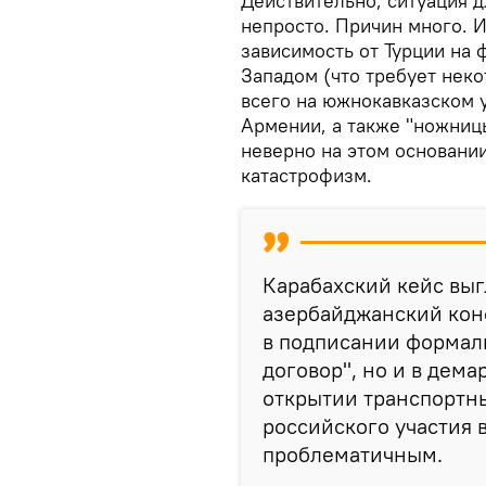
Действительно, ситуация д
непросто. Причин много. И
зависимость от Турции на
Западом (что требует нек
всего на южнокавказском у
Армении, а также "ножниц
неверно на этом основании
катастрофизм.
Карабахский кейс выг
азербайджанский конф
в подписании формал
договор", но и в дем
открытии транспортны
российского участия 
проблематичным.