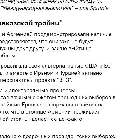
щий научный сотрудник МГИМО МИД РФ,
"Международная аналитика" – для Sputnik
авказской тройки"
 и Арменией продемонстрировали наличие
едставляется, что они уже не будут
ужны друг другу, и важно выйти на
облем.
продвигала свои альтернативные США и ЕС
 и вместе с Ираном и Турцией активно
перспективы проекта "3+3".
з и электоральные процессы.
стал важным сюжетом прошедших выборов в
арейшин Еревана – формально кампания
 то, что в столице Армении проживает
лей страны, делает ее де-факто
влено о досрочных президентских выборах,