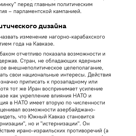
зминку" перед главным политическим
ия – парламентской кампанией.
итического дизайна
назвать изменение нагорно-карабахского
ием года на Кавказе.
бахом отчетливо показала возможности и
держав. Стран, не обладающих ядерным
кое внешнеполитическое целеполагание,
ать свои национальные интересы. Действия
означно приписать к прозападному или
Хотя тот же Иран воспринимает усиление
казе как укрепление влияния НАТО и
рция в НАТО имеет вторую по численности
 оценивал возможности азербайджано-
видеть, что Южный Кавказ становится
рнизации", но и "истернизации". Он
йствие ирано-израильских противоречий (а