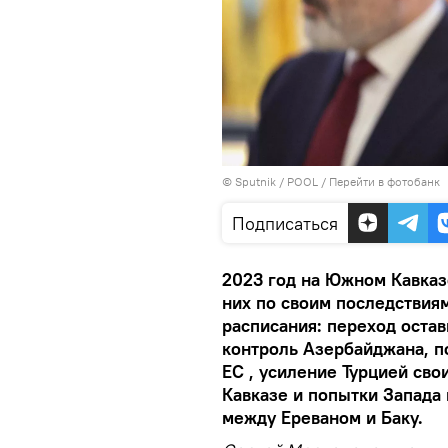
© Sputnik / POOL
/
Перейти в фотобанк
Подписаться
2023 год на Южном Кавказ
них по своим последствия
расписания: переход оста
контроль Азербайджана, по
ЕС , усиление Турцией св
Кавказе и попытки Запада 
между Ереваном и Баку.