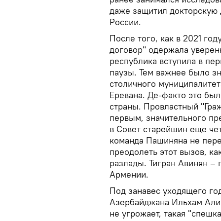
даже защитил докторскую 
России.
После того, как в 2021 го
договор" одержала уверен
республика вступила в пе
паузы. Тем важнее было зн
столичного муниципалитета
Еревана. Де-факто это бы
страны. Провластный "Гра
первым, значительного пре
в Совет старейшин еще чет
команда Пашиняна не пере
преодолеть этот вызов, к
разлады. Тигран Авинян –
Армении.
Под занавес уходящего го
Азербайджана Ильхам Алиев
не угрожает, такая "спешк