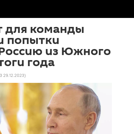
т для команды
и попытки
 Россию из Южного
тоги года
3 29.12.2023
)