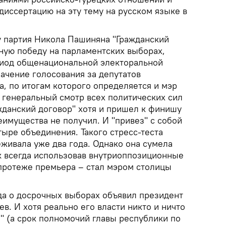
диссертацию на эту тему на русском языке в
ду партия Никола Пашиняна "Гражданский
ную победу на парламентских выборах,
риод общенациональной электоральной
ачение голосования за депутатов
, по итогам которого определяется и мэр
л генеральный смотр всех политических сил
жданский договор" хотя и пришел к финишу
имущества не получил. И "привез" с собой
ыре объединения. Такого стресс-теста
живала уже два года. Однако она сумела
ак всегда использовав внутриоппозиционные
 протеже премьера – стал мэром столицы
да о досрочных выборах объявил президент
. И хотя реально его власти никто и ничто
а" (а срок полномочий главы республики по