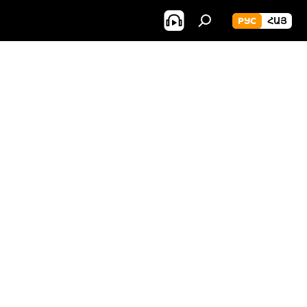
РУС
ՀԱՅ