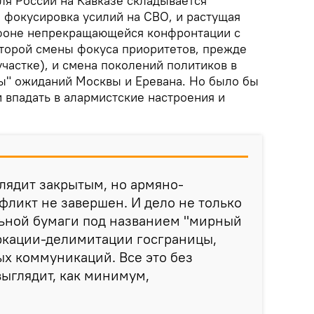
ля России на Кавказе складывается
 фокусировка усилий на СВО, и растущая
 фоне непрекращающейся конфронтации с
оторой смены фокуса приоритетов, прежде
частке), и смена поколений политиков в
ы" ожиданий Москвы и Еревана. Но было бы
 впадать в алармистские настроения и
лядит закрытым, но армяно-
ликт не завершен. И дело не только
ьной бумаги под названием "мирный
аркации-делимитации госграницы,
х коммуникаций. Все это без
выглядит, как минимум,