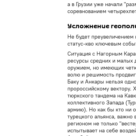
а в Грузии уже начали "ра
соревнованием четырехлет
Усложнение геопол
Не будет преувеличением 
статус-кво ключевым событ
Ситуация с Нагорным Кара
ресурсы средних и малых 
оружием, но имеющих чет
волю и решимость продвиг
Баку и Анкары нельзя одн
пророссийскому вектору. 
тюркского тандема на Кав
коллективного Запада (Ту
армию). Но как бы кто ни
турецкого альянса, важно 
регионом не только "весте
испытывает на себе возде