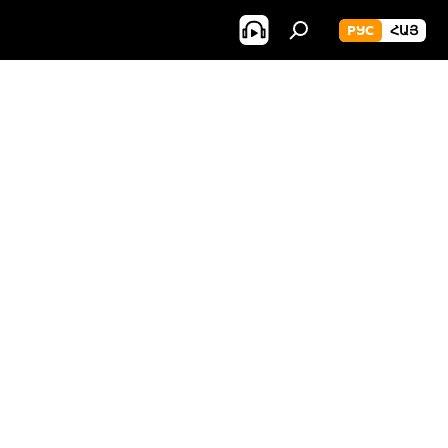
РУС
ՀԱՅ