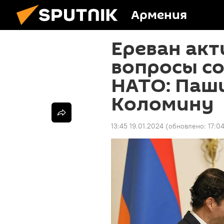
Армения
Ереван ак
вопросы со
НАТО: Паш
Коломину
13:45 19.01.2024
(обновлено:
17:0