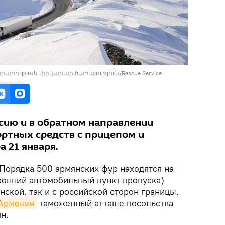
արության փրկարար ծառայություն/Rescue Service
ссию и в обратном направлении
ортных средств с прицепом и
 21 января.
Порядка 500 армянских фур находятся на
онний автомобильный пункт пропуска)
нской, так и с российской сторон границы.
 Армения
таможенный атташе посольства
н.