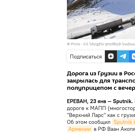
© Photo :
ՀՀ ներքին գործերի նախար
Подписаться
Дорога из Грузии в Ро
закрылась для трансп
полуприцепом с вечера
ЕРЕВАН, 23 янв — Sputnik.
дороге к МАПП (многостор
"Верхний Ларс" как с грузи
Об этом сообщил
Sputnik
Армении
в РФ Ваан Акопя