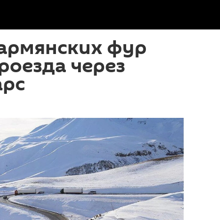
 армянских фур
роезда через
арс