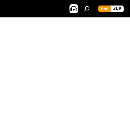
РУС
ՀԱՅ