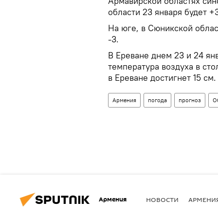
Армавирской областях син
области 23 января будет +3
На юге, в Сюникской облас
-3.
В Ереване днем 23 и 24 ян
температура воздуха в сто
в Ереване достигнет 15 см.
Армения
погода
прогноз
О
Армения
НОВОСТИ
АРМЕНИ