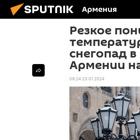
Армения
Резкое по
температу
снегопад в
Армении на
08:24 23.01.2024