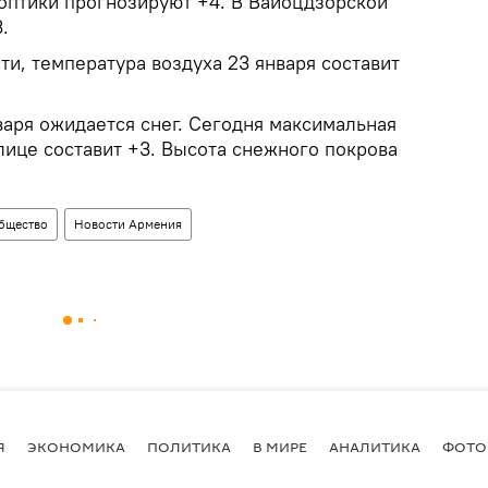
оптики прогнозируют +4. В Вайоцдзорской
.
ти, температура воздуха 23 января составит
варя ожидается снег. Сегодня максимальная
лице составит +3. Высота снежного покрова
бщество
Новости Армения
Я
ЭКОНОМИКА
ПОЛИТИКА
В МИРЕ
АНАЛИТИКА
ФОТО