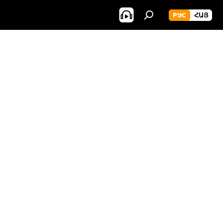
РУС
ՀԱՅ