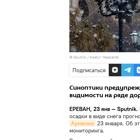
© Sputnik / Asatur Yesayants
Подписаться
Синоптики предупрежд
видимости на ряде до
ЕРЕВАН, 23 янв — Sputnik.
осадки в виде снега прогн
Армении
23 января. Об э
мониторинга.