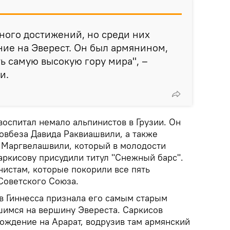
много достижений, но среди них
ие на Эверест. Он был армянином,
ь самую высокую гору мира", –
и.
воспитал немало альпинистов в Грузии. Он
овбеза Давида Раквиашвили, а также
я Маргвелашвили, который в молодости
аркисову присудили титул "Снежный барс".
нистам, которые покорили все пять
Советского Союза.
ов Гиннесса признала его самым старым
шимся на вершину Эвереста. Саркисов
ждение на Арарат, водрузив там армянский