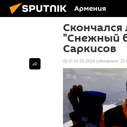
Армения
Скончался
"Снежный б
Саркисов
22:01 02.02.2024
(обновлено:
22: