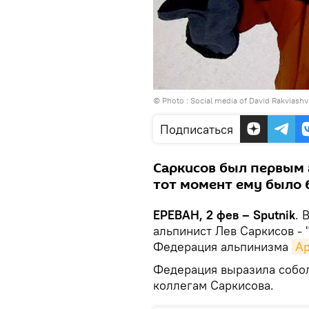
© Photo :
Social media of David Rakviashvi
Подписаться
Саркисов был первым 
тот момент ему было 6
ЕРЕВАН, 2 фев – Sputnik
. 
альпинист Лев Саркисов -
Федерация альпинизма
А
Федерация выразила собол
коллегам Саркисова.