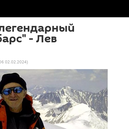
 легендарный
арс" - Лев
06 02.02.2024
)