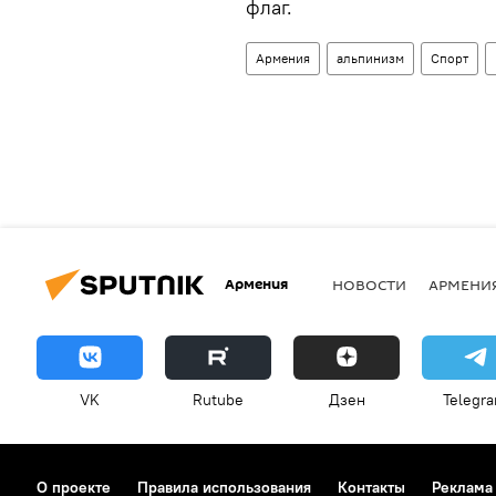
флаг.
Армения
альпинизм
Спорт
Армения
НОВОСТИ
АРМЕНИ
VK
Rutube
Дзен
Telegr
О проекте
Правила использования
Контакты
Реклама