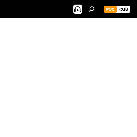
РУС
ՀԱՅ