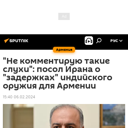
РУС
Армения
"Не комментирую такие
слухи": посол Ирана о
"задержках" индийского
оружия для Армении
15:40 06.02.2024