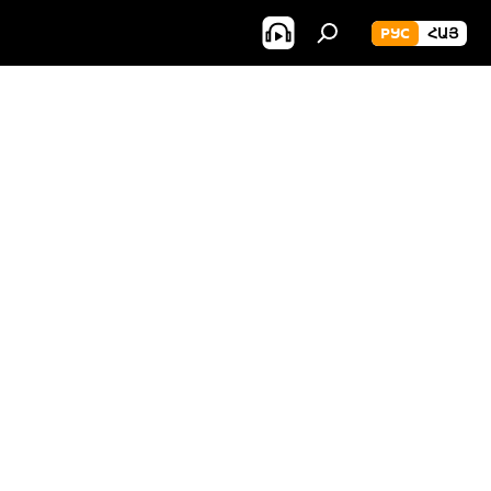
РУС
ՀԱՅ