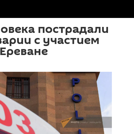
ловека пострадали
варии с участием
 Ереване