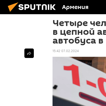
Армения
Четыре че
в цепной а
автобуса в
15:42 07.02.2024