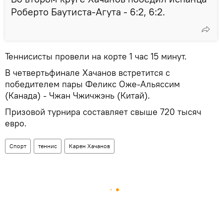
Роберто Баутиста-Агута - 6:2, 6:2.
Теннисисты провели на корте 1 час 15 минут.
В четвертьфинале Хачанов встретится с
победителем пары Феликс Оже-Альяссим
(Канада) - Чжан Чжичжэнь (Китай).
Призовой турнира составляет свыше 720 тысяч
евро.
Спорт
теннис
Карен Хачанов