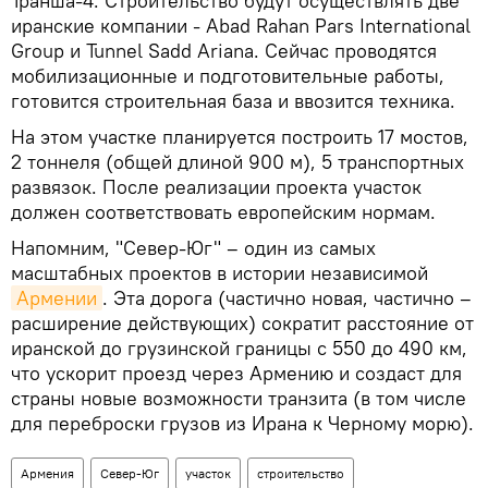
Транша-4. Строительство будут осуществлять две
иранские компании - Abad Rahan Pars International
Group и Tunnel Sadd Ariana. Сейчас проводятся
мобилизационные и подготовительные работы,
готовится строительная база и ввозится техника.
На этом участке планируется построить 17 мостов,
2 тоннеля (общей длиной 900 м), 5 транспортных
развязок. После реализации проекта участок
должен соответствовать европейским нормам.
Напомним, "Север-Юг" – один из самых
масштабных проектов в истории независимой
Армении
. Эта дорога (частично новая, частично –
расширение действующих) сократит расстояние от
иранской до грузинской границы с 550 до 490 км,
что ускорит проезд через Армению и создаст для
страны новые возможности транзита (в том числе
для переброски грузов из Ирана к Черному морю).
Армения
Север-Юг
участок
строительство