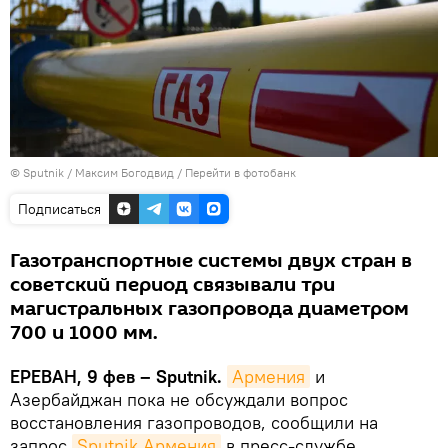
© Sputnik / Максим Богодвид
/
Перейти в фотобанк
Подписаться
Газотранспортные системы двух стран в
советский период связывали три
магистральных газопровода диаметром
700 и 1000 мм.
ЕРЕВАН, 9 фев – Sputnik.
Армения
и
Азербайджан пока не обсуждали вопрос
восстановления газопроводов, сообщили на
запрос
Sputnik Армения
в пресс-службе