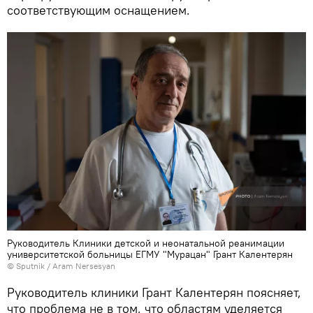
соответствующим оснащением.
Руководитель Клиники детской и неонатальной реанимации
университетской больницы ЕГМУ "Мурацан" Грант Калентерян
© Sputnik / Aram Nersesyan
Руководитель клиники Грант Калентерян поясняет,
что проблема не в том, что областям уделяется