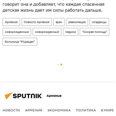
говорит она и добавляет, что каждая спасенная
детская жизнь дает им силы работать дальше.
Армения
Новости Армения
врач
реанимация
младенцы
новорожденные
новорожденный
медики
"Скорая помощь"
больница "Мурацан"
Армения
НОВОСТИ
АРМЕНИЯ
ЭКОНОМИКА
ПОЛИТИКА
В МИРЕ