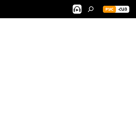
РУС
ՀԱՅ