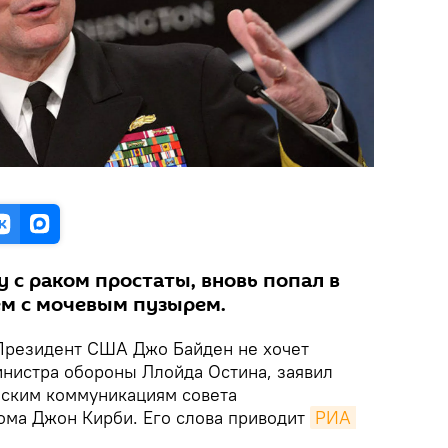
 с раком простаты, вновь попал в
ем с мочевым пузырем.
резидент США Джо Байден не хочет
инистра обороны Ллойда Остина, заявил
еским коммуникациям совета
ома Джон Кирби. Его слова приводит
РИА 