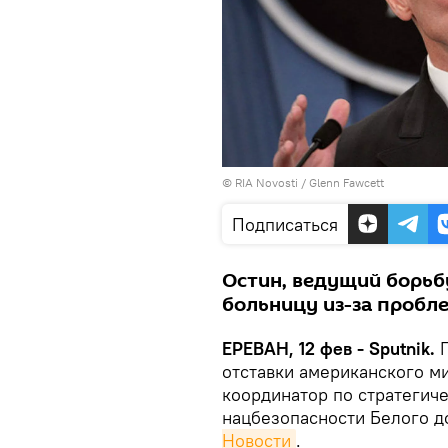
© RIA Novosti / Glenn Fawcett
Подписаться
Остин, ведущий борьбу
больницу из-за пробл
ЕРЕВАН, 12 фев - Sputnik.
П
отставки американского м
координатор по стратегич
нацбезопасности Белого д
Новости
.