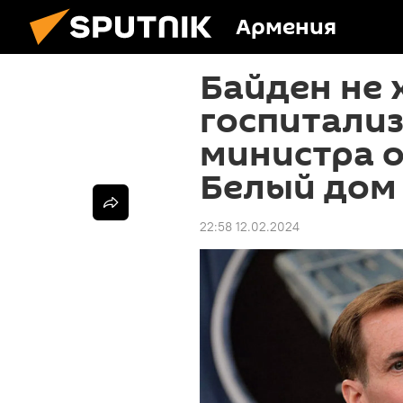
Армения
Байден не 
госпитали
министра о
Белый дом
22:58 12.02.2024