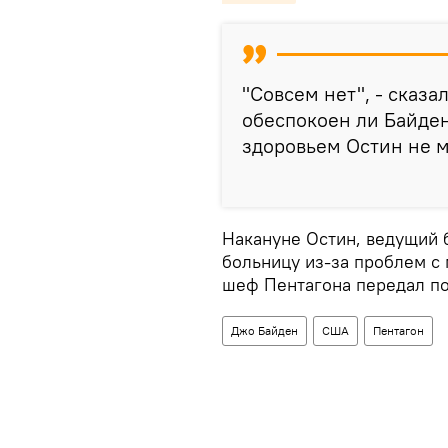
"Совсем нет", - сказа
обеспокоен ли Байден
здоровьем Остин не м
Накануне Остин, ведущий б
больницу из-за проблем с
шеф Пентагона передал по
Джо Байден
США
Пентагон