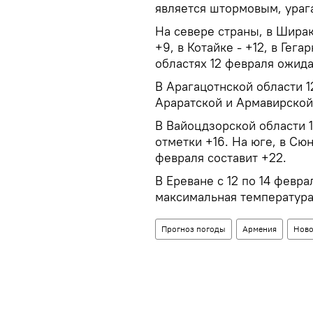
является штормовым, ураг
На севере страны, в Ширак
+9, в Котайке - +12, в Гег
областях 12 февраля ожида
В Арагацотнской области 1
Араратской и Армавирской 
В Вайоцдзорской области 
отметки +16. На юге, в Сю
февраля составит +22.
В Ереване с 12 по 14 февр
максимальная температура 
Прогноз погоды
Армения
Ново