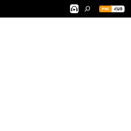
РУС
ՀԱՅ