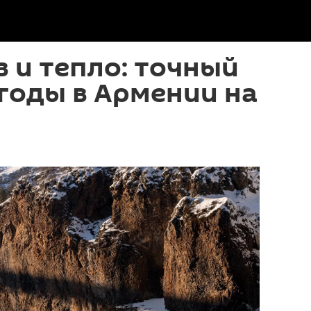
в и тепло: точный
годы в Армении на