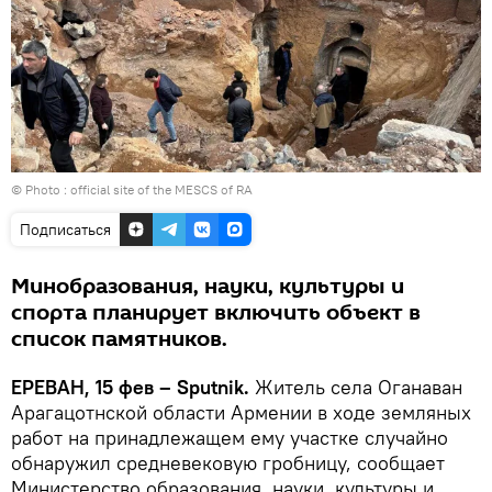
© Photo :
official site of the MESCS of RA
Подписаться
Минобразования, науки, культуры и
спорта планирует включить объект в
список памятников.
ЕРЕВАН, 15 фев – Sputnik.
Житель села Оганаван
Арагацотнской области Армении в ходе земляных
работ на принадлежащем ему участке случайно
обнаружил средневековую гробницу, сообщает
Министерство образования, науки, культуры и