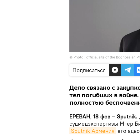
© Photo :
official site of the Boghossian Pr
Подписаться
Дело связано с закуп
тел погибших в войне.
полностью беспочвен
ЕРЕВАН, 18 фев – Sputnik.
судмедэкспертизы Мгер Би
Sputnik Армения
его адво