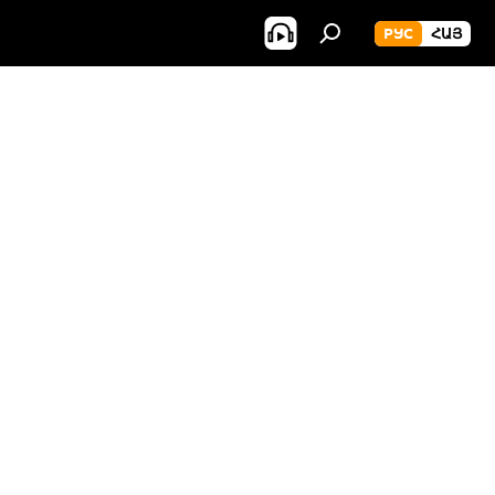
РУС
ՀԱՅ