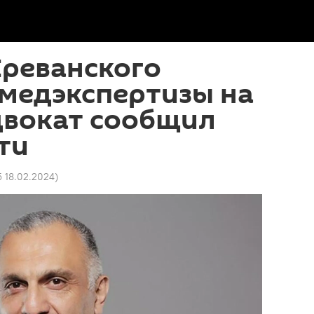
Ереванского
дмедэкспертизы на
двокат сообщил
ти
5 18.02.2024
)