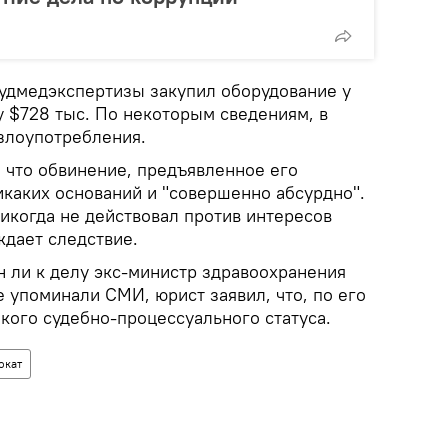
судмедэкспертизы закупил оборудование у
у $728 тыс. По некоторым сведениям, в
злоупотребления.
 что обвинение, предъявленное его
икаких оснований и "совершенно абсурдно".
икогда не действовал против интересов
ждает следствие.
н ли к делу экс-министр здравоохранения
е упоминали СМИ, юрист заявил, что, по его
акого судебно-процессуального статуса.
окат