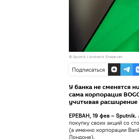
© Sputnik / Andranik Ghazaryan
Подписаться
У банка не сменятся н
сама корпорация BOGG
учитывая расширение 
ЕРЕВАН, 19 фев – Sputnik.
покупку своих акций со ст
(а именно корпорации Bank
Лондоне).