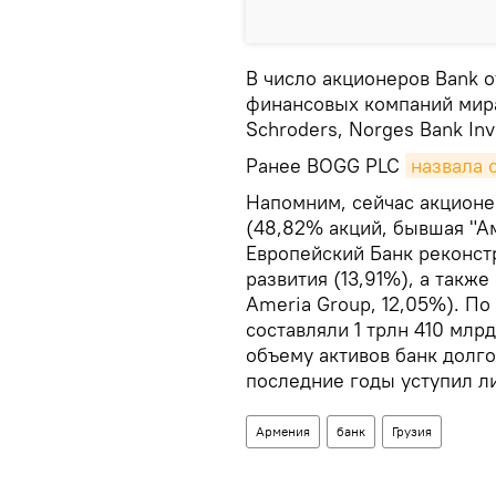
В число акционеров Bank o
финансовых компаний мира 
Schroders, Norges Bank In
Ранее BOGG PLC
назвала 
Напомним, сейчас акционе
(48,82% акций, бывшая "А
Европейский Банк реконстр
развития (13,91%), а такж
Ameria Group, 12,05%). По
составляли 1 трлн 410 млр
объему активов банк долго
последние годы уступил л
Армения
банк
Грузия