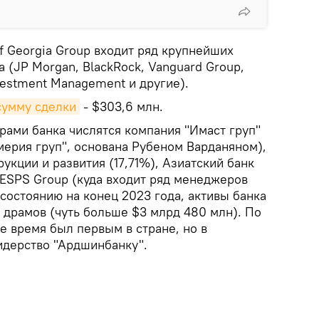
f Georgia Group входит ряд крупнейших
(JP Morgan, BlackRock, Vanguard Group,
vestment Management и другие).
сумму сделки
- $303,6 млн.
рами банка числятся компания "Имаст груп"
мерия груп", основана Рубеном Варданяном),
укции и развития (17,71%), Азиатский банк
е ESPS Group (куда входит ряд менеджеров
 состоянию на конец 2023 года, активы банка
д драмов (чуть больше $3 млрд 480 млн). По
е время был первым в стране, но в
идерство "Ардшинбанку".