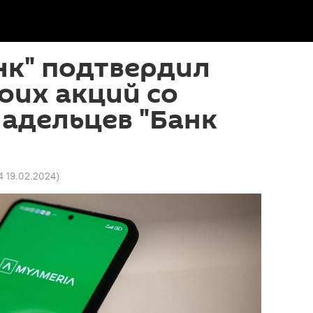
нк" подтвердил
оих акций со
адельцев "Банк
4 19.02.2024
)