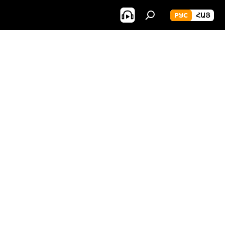
РУС
ՀԱՅ