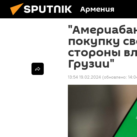
Армения
"Америаба
покупку св
стороны вл
Грузии"
13:54 19.02.2024
(обновлено:
14:0