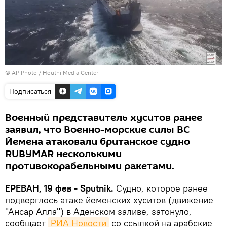
© AP Photo / Houthi Media Center
Подписаться
Военный представитель хуситов ранее
заявил, что Военно-морские силы ВС
Йемена атаковали британское судно
RUBYMAR несколькими
противокорабельными ракетами.
ЕРЕВАН, 19 фев - Sputnik.
Судно, которое ранее
подверглось атаке йеменских хуситов (движение
"Ансар Алла") в Аденском заливе, затонуло,
сообщает
РИА Новости
со ссылкой на арабские