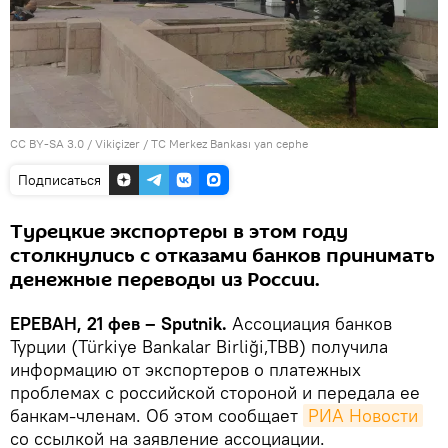
CC BY-SA 3.0
/
Vikiçizer
/
TC Merkez Bankası yan cephe
Подписаться
Турецкие экспортеры в этом году
столкнулись с отказами банков принимать
денежные переводы из России.
ЕРЕВАН, 21 фев – Sputnik.
Ассоциация банков
Турции (Türkiye Bankalar Birliği,TBB) получила
информацию от экспортеров о платежных
проблемах с российской стороной и передала ее
банкам-членам. Об этом сообщает
РИА Новости
со ссылкой на заявление ассоциации.