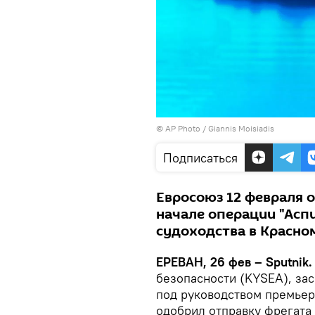
© AP Photo / Giannis Moisiadis
Подписаться
Евросоюз 12 февраля 
начале операции "Асп
судоходства в Красно
ЕРЕВАН, 26 фев – Sputnik.
безопасности (KYSEA), за
под руководством премьер
одобрил отправку фрегата 