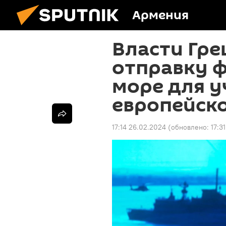
Армения
Власти Гр
отправку ф
море для у
европейск
17:14 26.02.2024
(обновлено:
17:3