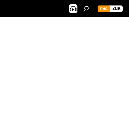
РУС
ՀԱՅ