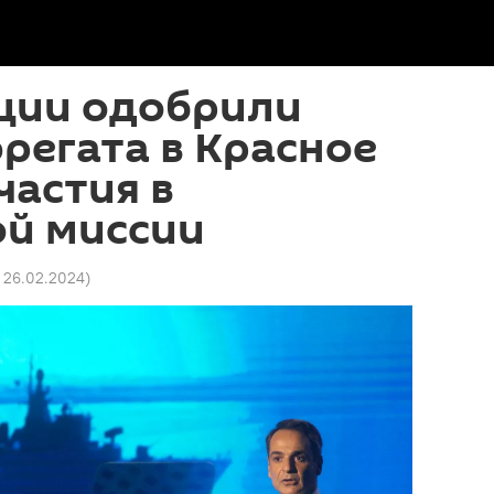
еции одобрили
регата в Красное
частия в
ой миссии
1 26.02.2024
)