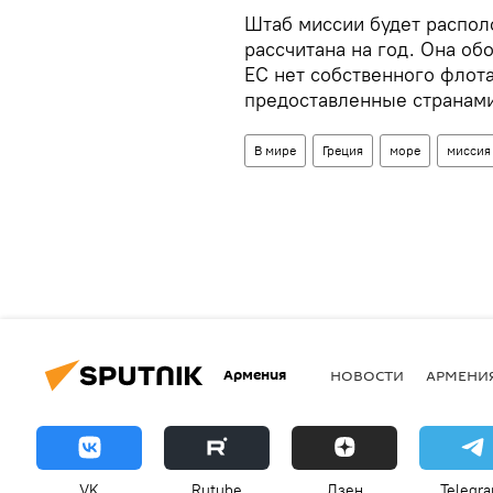
Штаб миссии будет распол
рассчитана на год. Она об
ЕС нет собственного флота
предоставленные странами
В мире
Греция
море
миссия
Армения
НОВОСТИ
АРМЕНИ
VK
Rutube
Дзен
Telegr