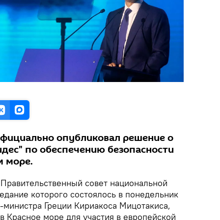
официально опубликовал решение о
идес" по обеспечению безопасности
м море.
Правительственный совет национальной
седание которого состоялось в понедельник
-министра Греции Кириакоса Мицотакиса,
в Красное море для участия в европейской