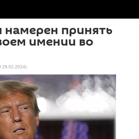
п намерен принять
воем имении во
8 29.02.2024
)