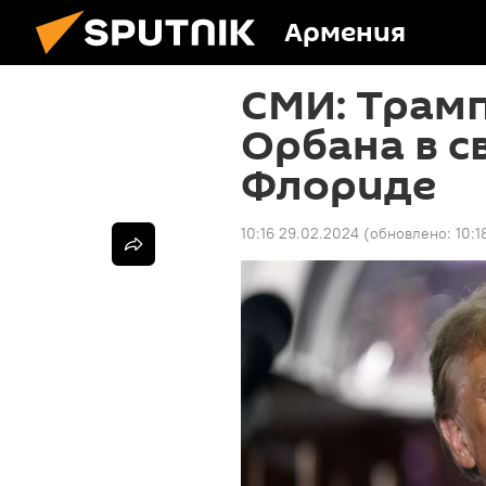
Армения
СМИ: Трам
Орбана в с
Флориде
10:16 29.02.2024
(обновлено:
10:1