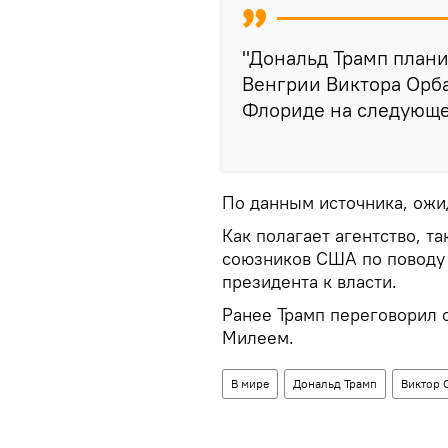
"Дональд Трамп план
Венгрии Виктора Орба
Флориде на следующей
По данным источника, ожид
Как полагает агентство, т
союзников США по поводу
президента к власти.
Ранее Трамп переговорил 
Милеем.
В мире
Дональд Трамп
Виктор 