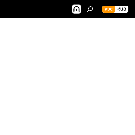
РУС
ՀԱՅ