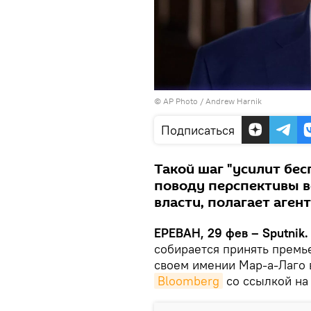
© AP Photo / Andrew Harnik
Подписаться
Такой шаг "усилит бе
поводу перспективы в
власти, полагает агент
ЕРЕВАН, 29 фев – Sputnik.
собирается принять премь
своем имении Мар-а-Лаго 
Bloomberg
со ссылкой на