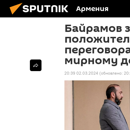
Армения
Байрамов з
положител
переговора
мирному д
20:39 02.03.2024
(обновлено:
20