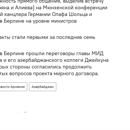
жность прямого общения, выделив встречу
няна и Алиева] на Мюнхенской конференции
ой канцлера Германии Олафа Шольца и
в Берлине на уровне министров
акты стали первыми за последние семь
 в Берлине прошли переговоры главы МИД
 и его азербайджанского коллеги Джейхуна
орых стороны согласились продолжить
тых вопросов проекта мирного договора.
вости Армения
Азербайджан