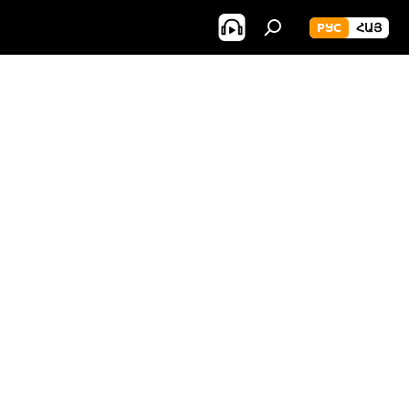
РУС
ՀԱՅ