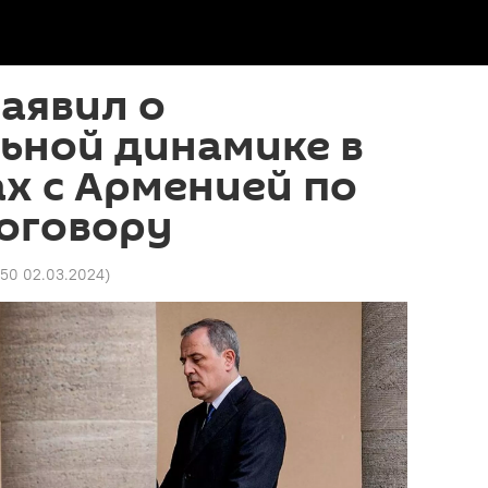
аявил о
ьной динамике в
х с Арменией по
оговору
:50 02.03.2024
)