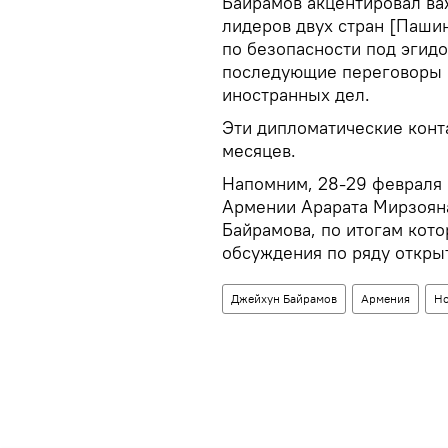
Байрамов акцентировал ва
лидеров двух стран [Паши
по безопасности под эгид
последующие переговоры 
иностранных дел.
Эти дипломатические конт
месяцев.
Напомним, 28-29 февраля
Армении Арарата Мирзояна
Байрамова, по итогам кот
обсуждения по ряду откры
Джейхун Байрамов
Армения
Но