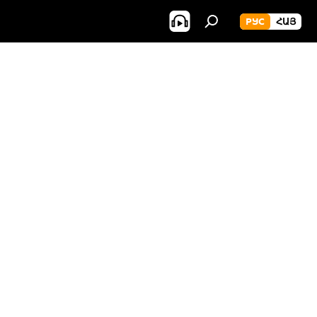
РУС
ՀԱՅ