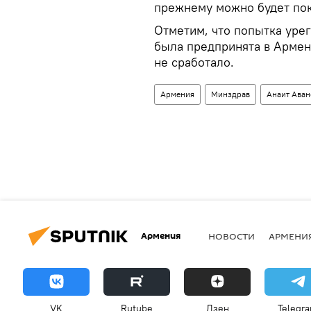
прежнему можно будет пок
Отметим, что попытка уре
была предпринята в Армени
не сработало.
Армения
Минздрав
Анаит Аван
Армения
НОВОСТИ
АРМЕНИ
VK
Rutube
Дзен
Telegr