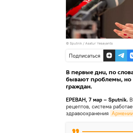
© Sputnik / Asatur Yesayants
Подписаться
В первые дни, по слов
бывают проблемы, но 
граждан.
ЕРЕВАН, 7 мар – Sputnik.
В
рецептов, система работае
здравоохранения
Армени