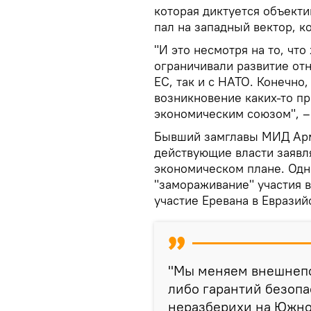
которая диктуется объект
пал на западный вектор, к
"И это несмотря на то, чт
ограничивали развитие от
ЕС, так и с НАТО. Конечно,
возникновение каких-то п
экономическим союзом", –
Бывший замглавы МИД Арме
действующие власти заявл
экономическом плане. Одна
"замораживание" участия 
участие Еревана в Еврази
"Мы меняем внешнепол
либо гарантий безопа
неразберихи на Южном