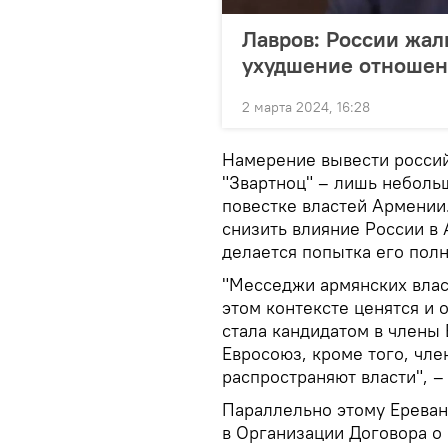
Лавров: России жаль
ухудшение отноше
2 марта 2024, 16:28
Намерение вывести россий
"Звартноц" – лишь неболь
повестке властей Армении.
снизить влияние России в 
делается попытка его пол
"Месседжи армянских влас
этом контексте ценятся и о
стала кандидатом в члены 
Евросоюз, кроме того, чле
распространяют власти", –
Параллельно этому Ереван
в Организации Договора о