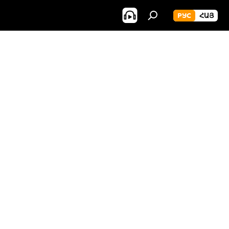
РУС
ՀԱՅ