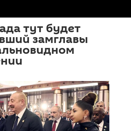
ада тут будет
ывший замглавы
альновидном
ении