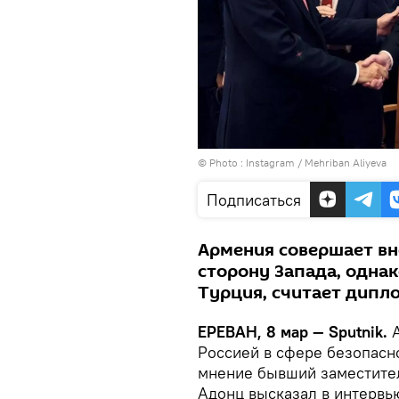
© Photo :
Instagram / Mehriban Aliyeva
Подписаться
Армения совершает вн
сторону Запада, однак
Турция, считает дипло
ЕРЕВАН, 8 мар — Sputnik.
А
Россией в сфере безопасно
мнение бывший заместител
Адонц высказал в интерв