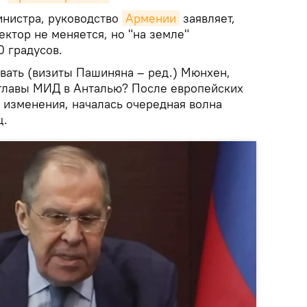
нистра, руководство
Армении
заявляет,
ктор не меняется, но "на земле"
0 градусов.
вать (визиты Пашиняна – ред.) Мюнхен,
 главы МИД в Анталью? После европейских
 изменения, началась очередная волна
ц.