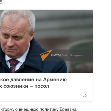
Б.
акое давление на Армению
х союзники – посол
екторную внешнюю политику Еревана,