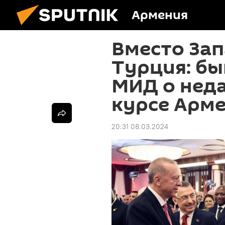
Армения
Вместо Зап
Турция: б
МИД о нед
курсе Арм
20:31 08.03.2024