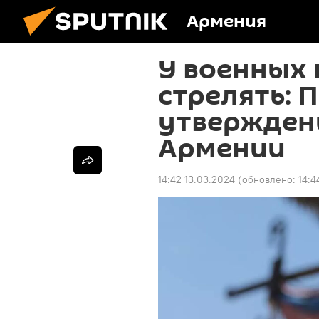
Армения
У военных 
стрелять: 
утвержден
Армении
14:42 13.03.2024
(обновлено:
14:4