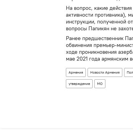
На вопрос, какие действи
активности противника), м
инструкции, полученной от
вопросы Папикян не захот
Ранее предшественник Пап
обвинения премьер-минис
ходе проникновения азерб
мае 2021 года армянским в
Армения
Новости Армения
Пол
утверждение
МО