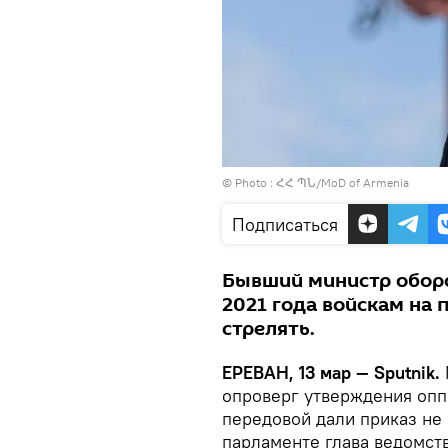
© Photo : ՀՀ ՊՆ/MoD of Armenia
Подписаться
Бывший министр оборо
2021 года войскам на 
стрелять.
ЕРЕВАН, 13 мар — Sputnik.
опроверг утверждения оппо
передовой дали приказ не 
парламенте глава ведомств