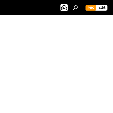
РУС
ՀԱՅ