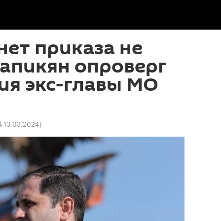
нет приказа не
Папикян опроверг
ия экс-главы МО
4 13.03.2024
)