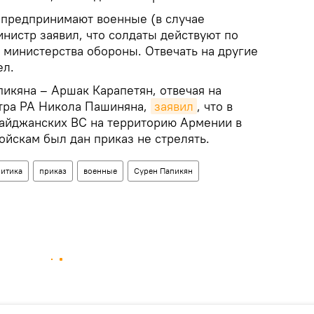
я предпринимают военные (в случае
инистр заявил, что солдаты действуют по
 министерства обороны. Отвечать на другие
ел.
икяна – Аршак Карапетян, отвечая на
тра РА Никола Пашиняна,
заявил
, что в
айджанских ВС на территорию Армении в
ойскам был дан приказ не стрелять.
итика
приказ
военные
Сурен Папикян