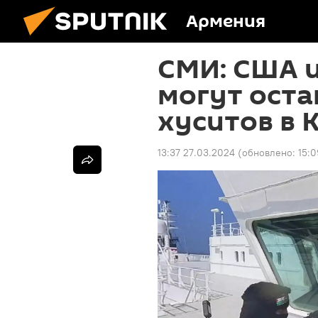
Армения
СМИ: США и
могут оста
хуситов в 
13:37 27.03.2024
(обновлено:
15:0