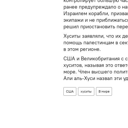
контролирует большую час
ранее предупреждало о на
Израилем корабли, призвав
экипажи и не приближатьс
решил приостановить пере
Хуситы заявляли, что их д
помощь палестинцам в сек
в этом регионе.
США и Великобритания с с
хуситов, называя это отве
море. Член высшего полит
Али аль-Хуси назвал эти у
США
хуситы
В мире