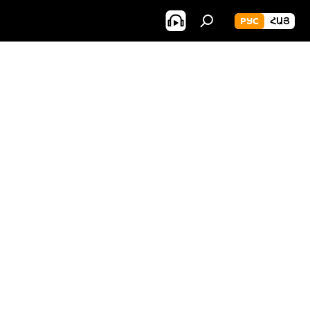
РУС
ՀԱՅ