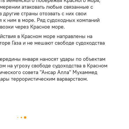
ть йеменского побережья Красного моря,
мерении атаковать любые связанные с
 другие страны отозвать с них свои
я к ним в море. Ряд судоходных компаний
возки через Красное море.
ействия в Красном море направлены на
торе Газа и не мешают свободе судоходства
ередины января наносят удары по объектам
том на угрозу свободе судоходства в Красном
ического совета "Ансар Алла" Мухаммед
дары террористическим варварством.