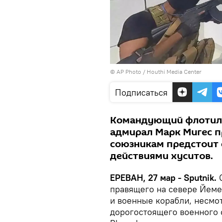
© AP Photo / Houthi Media Center
Подписаться
Командующий флотили
адмирал Марк Мигес пр
союзникам предстоит 
действиями хуситов.
ЕРЕВАН, 27 мар - Sputnik.
С
правящего на севере Йемен
и военные корабли, несмот
дорогостоящего военного 