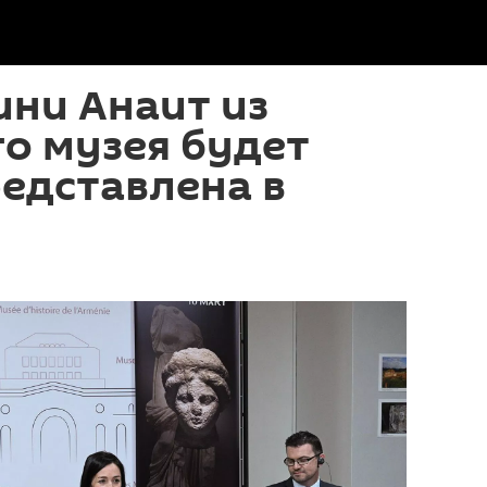
ини Анаит из
о музея будет
едставлена в