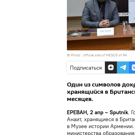
© Photo :
official site of MESCS of RA
Подписаться
Один из символов дох
хранящийся в Британск
месяцев.
ЕРЕВАН, 2 апр – Sputnik
. 
Анаит, хранящиеся в Брит
в Музее истории Армении.
министерства образования,