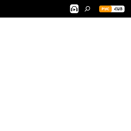
РУС
ՀԱՅ