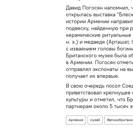
Давид Погосян напомнил, ч
открылась выставка "Блеск
истории Армении направил
подвеску, найденную при ра
керамические ритуальные с
н. э.) и медведя (Арташат,
с изваянием головы богини
Британского музея была о
в Армении. Погосян отмет
отправлял экспонаты на вы
получает их впервые.
В свою очередь посол Сое
приветствовал крепнущее 
культуры и отметил, что 
партнерам около 5 тысяч э
Армения
музей
Великобритани