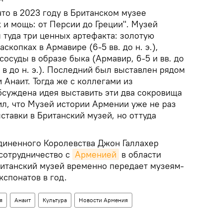
то в 2023 году в Британском музее
 и мощь: от Персии до Греции". Музей
 туда три ценных артефакта: золотую
скопках в Армавире (6-5 вв. до н. э.),
осуды в образе быка (Армавир, 6-5 и вв. до
 I в до н. э.). Последний был выставлен рядом
 Анаит. Тогда же с коллегами из
бсуждена идея выставить эти два сокровища
ил, что Музей истории Армении уже не раз
ставки в Британский музей, но оттуда
диненного Королевства Джон Галлахер
сотрудничество с
Арменией
в области
Британский музей временно передает музеям-
кспонатов в год.
я
Анаит
Культура
Новости Армения