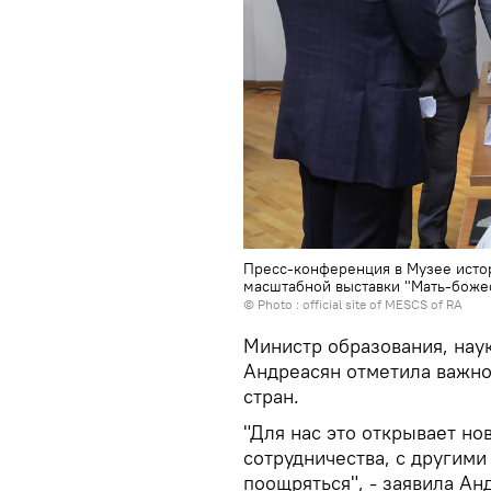
Пресс-конференция в Музее исто
масштабной выставки "Мать-божес
© Photo :
official site of MESCS of RA
Министр образования, нау
Андреасян отметила важно
стран.
"Для нас это открывает но
сотрудничества, с другими
поощряться", - заявила Ан