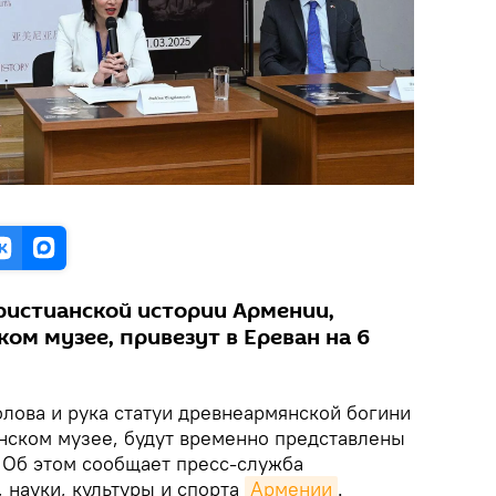
ристианской истории Армении,
ом музее, привезут в Ереван на 6
Голова и рука статуи древнеармянской богини
анском музее, будут временно представлены
 Об этом сообщает пресс-служба
 науки, культуры и спорта
Армении
.