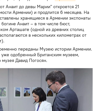
от Анаит до девы Марии" откроется 21
мости Армении) и продлится 6 месяцев. На
дставлены хранящиеся в Армении экспонаты
богине Анаит – в том числе бюст,
ком Арташате (одной из древних столиц
асполагаются в нескольких километрах от
).
временно переданы Музею истории Армении.
 уже одобренный Британским музеем,
р музея Давид Погосян.