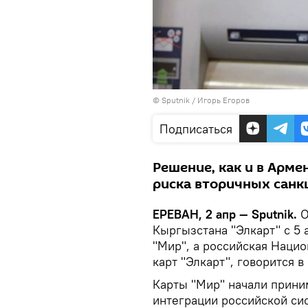
© Sputnik / Игорь Егоров
Подписаться
Решение, как и в Арме
риска вторичных санк
ЕРЕВАН, 2 апр — Sputnik.
О
Кыргызстана "Элкарт" с 5 
"Мир", а российская Наци
карт "Элкарт", говорится 
Карты "Мир" начали приним
интеграции российской сис