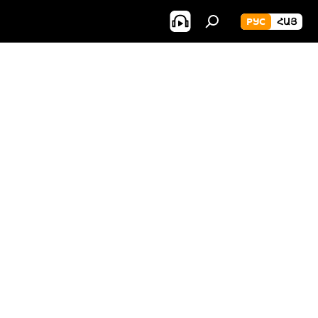
РУС
ՀԱՅ