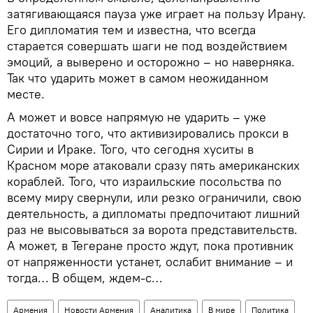
затягивающаяся пауза уже играет на пользу Ирану.
Его дипломатия тем и известна, что всегда
старается совершать шаги не под воздействием
эмоций, а выверено и осторожно – но наверняка.
Так что ударить может в самом неожиданном
месте.
А может и вовсе напрямую не ударить – уже
достаточно того, что активизировались прокси в
Сирии и Ираке. Того, что сегодня хуситы в
Красном море атаковали сразу пять американских
кораблей. Того, что израильские посольства по
всему миру свернули, или резко ограничили, свою
деятельность, а дипломаты предпочитают лишний
раз не высовываться за ворота представительств.
А может, в Тегеране просто ждут, пока противник
от напряженности устанет, ослабит внимание – и
тогда… В общем, ждем-с…
Армения
Новости Армения
Аналитика
В мире
Политика