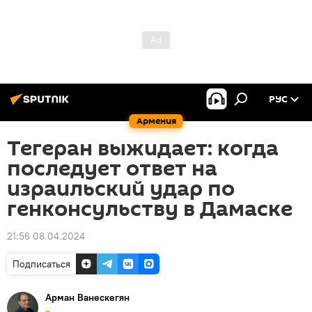
РУС
Армения
Тегеран выжидает: когда
последует ответ на
израильский удар по
генконсульству в Дамаске
21:56 08.04.2024
Подписаться
Арман Ванескегян