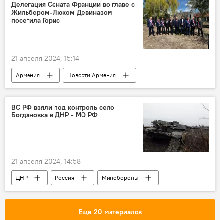
жертвы
Геноцид армян
память
Делегация Сената Франции во главе с
Жильбером-Люком Девиназом
посетила Горис
21 апреля 2024, 15:14
Армения
Новости Армения
Франция
Горис
ВС РФ взяли под контроль село
Богдановка в ДНР - МО РФ
21 апреля 2024, 14:58
ДНР
Россия
Минобороны
Защита Донбасса. Спецоперация РФ на Украине
Еще 20 материалов