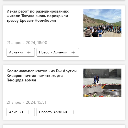
Политика
дорога
КПП "Баграташен"
Алаверди
Из-за работ по разминированию:
жители Тавуша вновь перекрыли
Общество
Видео
трассу Ереван-Ноемберян
21 апреля 2024, 16:00
Армения
Новости Армения
Ситуация на армяно-азербайджанской границе: что происходит?
разминирование
Ереван
трасса
Космонавт-испытатель из РФ Арутюн
Кивирян почтил память жертв
Тавуш
Геноцида армян
21 апреля 2024, 15:31
Армения
Новости Армения
космонавт
РФ
Россия