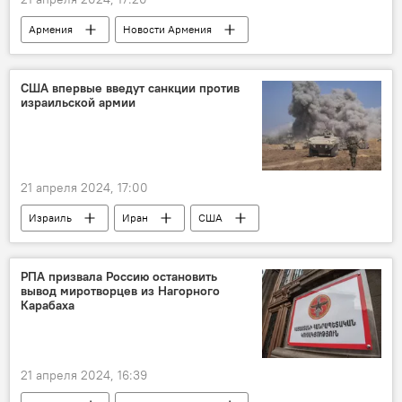
Армения
Новости Армения
Общество
блокировка
дорога
Тавуш
Ереван
Тбилиси
США впервые введут санкции против
израильской армии
21 апреля 2024, 17:00
Израиль
Иран
США
РПА призвала Россию остановить
вывод миротворцев из Нагорного
Карабаха
21 апреля 2024, 16:39