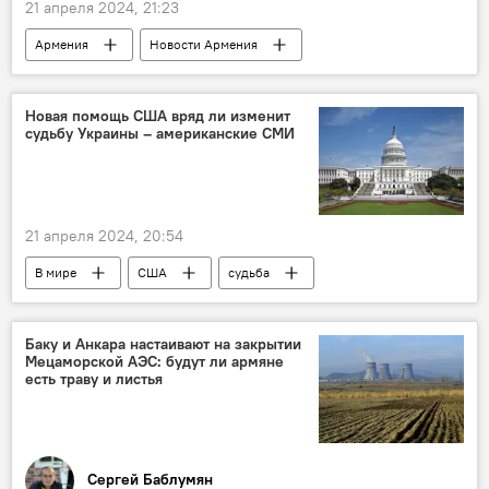
21 апреля 2024, 21:23
Армения
Новости Армения
Общество
ЧП
метро
поезд
Новая помощь США вряд ли изменит
судьбу Украины – американские СМИ
21 апреля 2024, 20:54
В мире
США
судьба
Украина
СМИ
Баку и Анкара настаивают на закрытии
Мецаморской АЭС: будут ли армяне
есть траву и листья
Сергей Баблумян