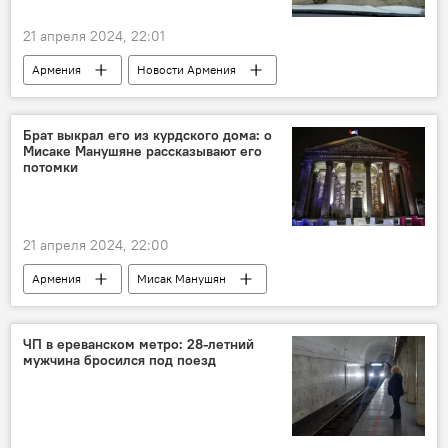
21 апреля 2024, 22:01
Армения
Новости Армения
Политика
гора
Сюник
Иран
Брат выкрал его из курдского дома: о
Мисаке Манушяне рассказывают его
потомки
21 апреля 2024, 22:00
Армения
Мисак Манушян
Общество
ЧП в ереванском метро: 28-летний
мужчина бросился под поезд