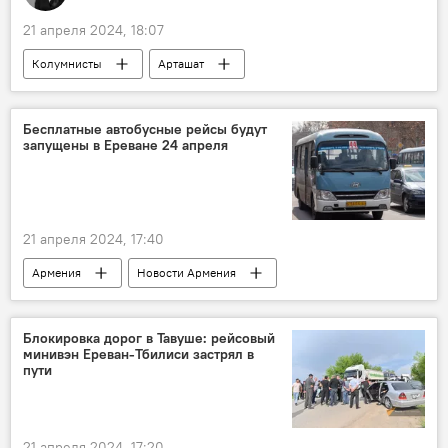
21 апреля 2024, 18:07
Колумнисты
Арташат
оперный театр
Культура
архитектура
Общество
Бесплатные автобусные рейсы будут
запущены в Ереване 24 апреля
21 апреля 2024, 17:40
Армения
Новости Армения
Общество
Ереван
24 апреля
маршрут
Блокировка дорог в Тавуше: рейсовый
минивэн Ереван-Тбилиси застрял в
пути
21 апреля 2024, 17:20