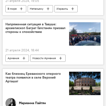
21 апреля 2024, 19:05
В мире
Нетаньяху
Израиль
давление
Напряженная ситуация в Тавуше:
архиепископ Баграт Галстанян призвал
стороны к спокойствию
21 апреля 2024, 18:44
Армения
Новости Армения
ситуация
Тавуш
архиепископ Баграт Галстанян
Как близнец Ереванского оперного
театра появился в селе Верхний
Арташат
Марианна Пайтян