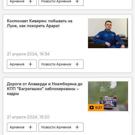
Армения
Новости Армения
Политика
РПА
миротворцы
Нагорный Карабах
Космонавт Кивирян: побывать на
Луне, как покорить Арарат
21 апреля 2024, 16:34
Армения
Новости Армения
космонавт
Дороги от Алаверди и Ноемберяна до
КПП "Баграташен" заблокированы –
кадры
0:27
21 апреля 2024, 16:20
Армения
Новости Армения