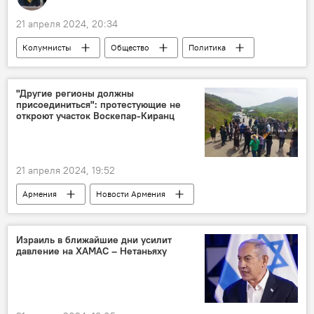
21 апреля 2024, 20:34
Колумнисты
Общество
Политика
Баку
Анкара
АЭС
армяне
трава
"Другие регионы должны
присоединиться": протестующие не
откроют участок Воскепар-Киранц
21 апреля 2024, 19:52
Армения
Новости Армения
Политика
регион
Тавуш
Израиль в ближайшие дни усилит
давление на ХАМАС – Нетаньяху